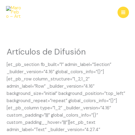
Skip
to
content
Artículos de Difusión
[et_pb_section fb_built=”1″ admin_label=”Section”
_builder_version=”4.16″ global_colors_info=”{}”]
[et_pb_row column_structure=”1_2,1_2″
admin_label=”Row” _builder_version=”4.16″
background_size=”initial” background_position=”top_left”
background_repeat=”repeat” global_colors_info=”{}”]
[et_pb_column type=”1_2″ _builder_version=”4.16″
custom_padding=”|||” global_colors_info=”{}”
custom_padding__hover=”|||”][et_pb_text
admin_label=”Text” _builder_version=”4.27.4″