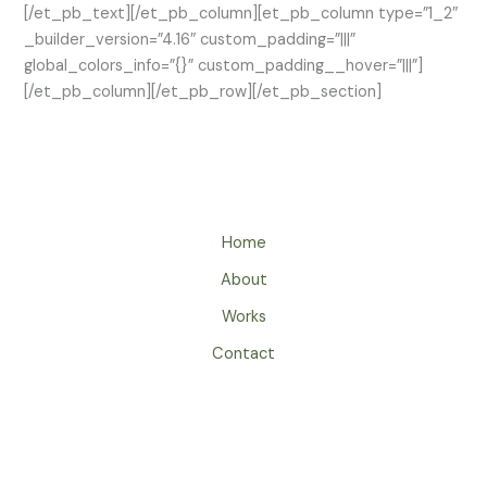
[/et_pb_text][/et_pb_column][et_pb_column type=”1_2″
_builder_version=”4.16″ custom_padding=”|||”
global_colors_info=”{}” custom_padding__hover=”|||”]
[/et_pb_column][/et_pb_row][/et_pb_section]
Home
About
Works
Contact