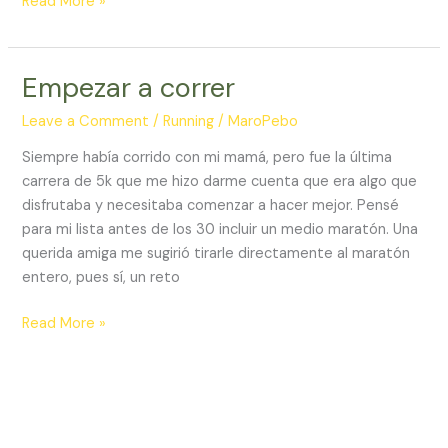
¿Con
Read More »
qué
tenis
correr?
Empezar a correr
Leave a Comment
/
Running
/
MaroPebo
Siempre había corrido con mi mamá, pero fue la última
carrera de 5k que me hizo darme cuenta que era algo que
disfrutaba y necesitaba comenzar a hacer mejor. Pensé
para mi lista antes de los 30 incluir un medio maratón. Una
querida amiga me sugirió tirarle directamente al maratón
entero, pues sí, un reto
Empezar
Read More »
a
correr